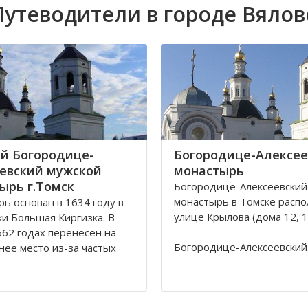
Путеводители в городе Вялов
й Богородице-
Богородице-Алексее
евский мужской
монастырь
ырь г.Томск
Богородице-Алексеевский
монастырь в Томске распо
ь основан в 1634 году в
улице Крылова (дома 12, 12
ки Большая Киргизка. В
62 годах перенесен на
Богородице-Алексеевский
ее место из-за частых
монастырь в Томске был о
калмыков и киргиз. В 1835
1605 в устье реки Киргизк
астырь был обнесён
Юртачной горе. Монастыр
 стеной с 4 башнями и 3
страдал от набегов сибир