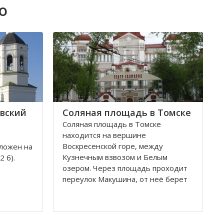
о
вский
Соляная площадь в Томске
Соляная площадь в Томске
находится на вершине
Воскресенской горе, между
ложен на
Кузнечным взвозом и Белым
 б).
озером. Через площадь проходит
переулок Макушина, от неё берет
свое начало улица Пушкина.
снован в
Остановка транспорта - «ТГАСУ».
и на
ь часто
Соляная площадь в Томске
ских