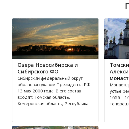
Озера Новосибирска и
Томски
Сибирского ФО
Алекси
монаст
Сибирский федеральный округ
образован указом Президента РФ
Монастыр
13 мая 2000 года. В его состав
устье ре
входят: Томская область,
1656—16
Кемеровская область, Республика
теперешн
Хакасия, Алтайский край,
набегов 
Забайкальский край, Иркутская
году мон
область, Республика Бурятия,
каменной
Красноярский край, Республика