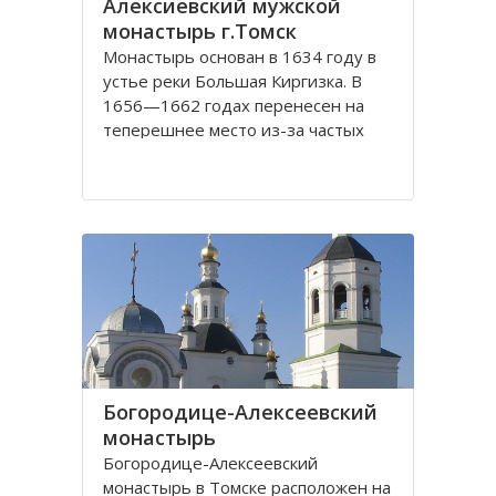
Алексиевский мужской
монастырь г.Томск
Монастырь основан в 1634 году в
устье реки Большая Киргизка. В
1656—1662 годах перенесен на
теперешнее место из-за частых
набегов калмыков и киргиз. В 1835
году монастырь был обнесён
каменной стеной с 4 башнями и 3
воротами, выстроенными на
сборные деньги. Это старейший в
Сибири монастырь. Он
Богородице-Алексеевский
монастырь
Богородице-Алексеевский
монастырь в Томске расположен на