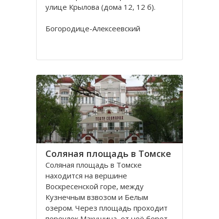
улице Крылова (дома 12, 12 б).
Богородице-Алексеевский
монастырь в Томске был основан в
1605 в устье реки Киргизки на
Юртачной горе. Монастырь часто
страдал от набегов сибирских
народов (калмыков, киргизов,
телеутов). А после сожжения
Соляная площадь в Томске
Соляная площадь в Томске
находится на вершине
Воскресенской горе, между
Кузнечным взвозом и Белым
озером. Через площадь проходит
переулок Макушина, от неё берет