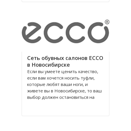
годы правления коммунистической
партии.
Площадь Ленина в Томске одна из
Сеть обувных салонов ECCO
в Новосибирске
Если вы умеете ценить качество,
если вам хочется носить туфли,
которые любят ваши ноги, и
живете вы в Новосибирске, то ваш
выбор должен остановиться на
обуви Ecco, официальном
поставщике Датского Королевского
Двора. Уже достаточно давно
российских потребителей покорило
качество и красота исполнения