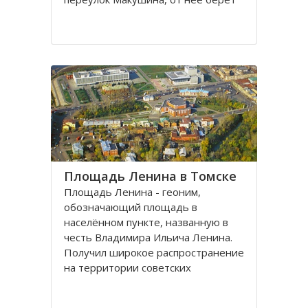
свое начало улица Пушкина.
Остановка транспорта - «ТГАСУ».
Соляная площадь в Томске
является одной из самых старых в
городе
Площадь Ленина в Томске
Площадь Ленина - геоним,
обозначающий площадь в
населённом пункте, названную в
честь Владимира Ильича Ленина.
Получил широкое распространение
на территории советских
республик и других
социалистических государств в