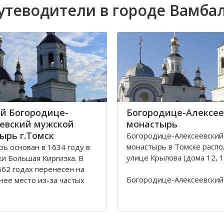
утеводители в городе Вамба
й Богородице-
Богородице-Алексее
евский мужской
монастырь
ырь г.Томск
Богородице-Алексеевский
монастырь в Томске распо
ь основан в 1634 году в
улице Крылова (дома 12, 12
ки Большая Киргизка. В
62 годах перенесен на
Богородице-Алексеевский
ее место из-за частых
монастырь в Томске был о
калмыков и киргиз. В 1835
1605 в устье реки Киргизк
астырь был обнесён
Юртачной горе. Монастыр
 стеной с 4 башнями и 3
страдал от набегов сибир