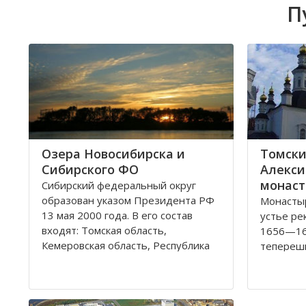
П
Озера Новосибирска и
Томски
Сибирского ФО
Алекси
монаст
Сибирский федеральный округ
образован указом Президента РФ
Монастыр
13 мая 2000 года. В его состав
устье ре
входят: Томская область,
1656—16
Кемеровская область, Республика
теперешн
Хакасия, Алтайский край,
набегов 
Забайкальский край, Иркутская
году мон
область, Республика Бурятия,
каменной
Красноярский край, Республика