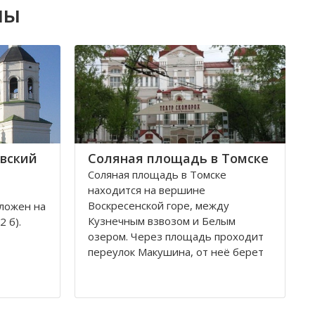
лы
вский
Соляная площадь в Томске
Соляная площадь в Томске
находится на вершине
Воскресенской горе, между
ложен на
Кузнечным взвозом и Белым
 б).
озером. Через площадь проходит
переулок Макушина, от неё берет
свое начало улица Пушкина.
снован в
Остановка транспорта - «ТГАСУ».
и на
ь часто
Соляная площадь в Томске
ских