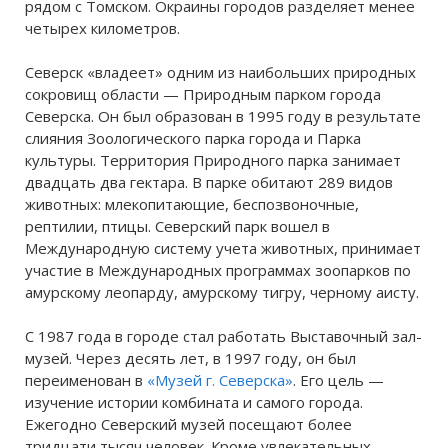
рядом с Томском. Окраины городов разделяет менее
четырех километров.
Северск «владеет» одним из наибольших природных
сокровищ области — Природным парком города
Северска. Он был образован в 1995 году в результате
слияния Зоологического парка города и Парка
культуры. Территория Природного парка занимает
двадцать два гектара. В парке обитают 289 видов
животных: млекопитающие, беспозвоночные,
рептилии, птицы. Северский парк вошел в
Международную систему учета животных, принимает
участие в Международных программах зоопарков по
амурскому леопарду, амурскому тигру, черному аисту.
С 1987 года в городе стал работать Выставочный зал-
музей. Через десять лет, в 1997 году, он был
переименован в
«Музей г. Северска»
. Его цель —
изучение истории комбината и самого города.
Ежегодно Северский музей посещают более
тридцати тысяч человек. Кроме увлекательных