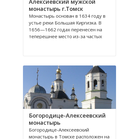
Алексиевский мужской
монастырь г.Томск
Монастырь основан в 1634 году в
устье реки Большая Киргизка. В
1656—1662 годах перенесен на
теперешнее место из-за частых
набегов калмыков и киргиз. В 1835
году монастырь был обнесён
каменной стеной с 4 башнями и 3
воротами, выстроенными на
сборные деньги. Это старейший в
Сибири монастырь. Он
Богородице-Алексеевский
монастырь
Богородице-Алексеевский
монастырь в Томске расположен на