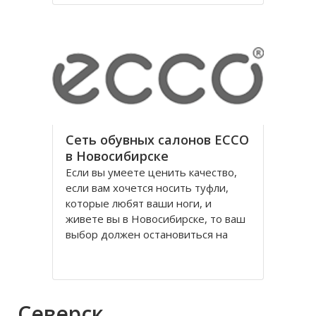
годы правления коммунистической
партии.
Площадь Ленина в Томске одна из
Сеть обувных салонов ECCO
в Новосибирске
Если вы умеете ценить качество,
если вам хочется носить туфли,
которые любят ваши ноги, и
живете вы в Новосибирске, то ваш
выбор должен остановиться на
обуви Ecco, официальном
поставщике Датского Королевского
Двора. Уже достаточно давно
российских потребителей покорило
Северск
качество и красота исполнения