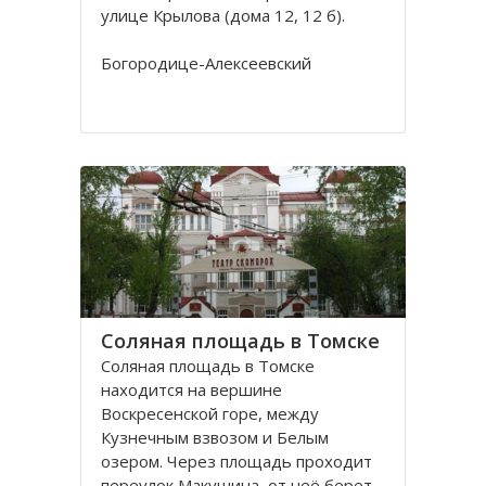
улице Крылова (дома 12, 12 б).
Богородице-Алексеевский
монастырь в Томске был основан в
1605 в устье реки Киргизки на
Юртачной горе. Монастырь часто
страдал от набегов сибирских
народов (калмыков, киргизов,
телеутов). А после сожжения
Соляная площадь в Томске
Соляная площадь в Томске
находится на вершине
Воскресенской горе, между
Кузнечным взвозом и Белым
озером. Через площадь проходит
переулок Макушина, от неё берет