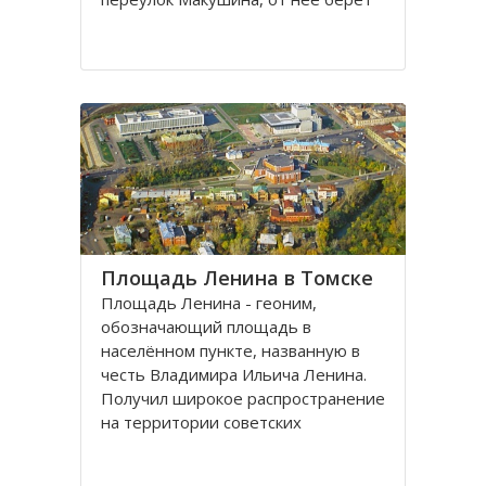
свое начало улица Пушкина.
Остановка транспорта - «ТГАСУ».
Соляная площадь в Томске
является одной из самых старых в
городе
Площадь Ленина в Томске
Площадь Ленина - геоним,
обозначающий площадь в
населённом пункте, названную в
честь Владимира Ильича Ленина.
Получил широкое распространение
на территории советских
республик и других
социалистических государств в