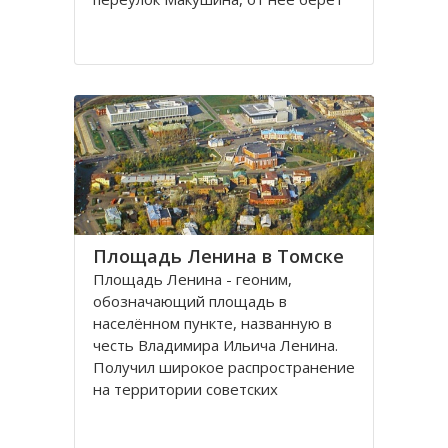
свое начало улица Пушкина.
Остановка транспорта - «ТГАСУ».
Соляная площадь в Томске
является одной из самых старых в
городе
Площадь Ленина в Томске
Площадь Ленина - геоним,
обозначающий площадь в
населённом пункте, названную в
честь Владимира Ильича Ленина.
Получил широкое распространение
на территории советских
республик и других
социалистических государств в