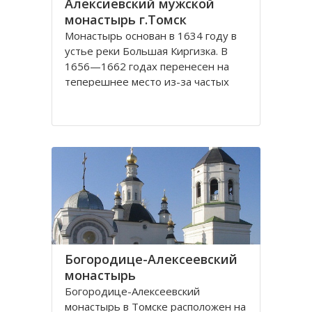
Алексиевский мужской
монастырь г.Томск
Монастырь основан в 1634 году в
устье реки Большая Киргизка. В
1656—1662 годах перенесен на
теперешнее место из-за частых
набегов калмыков и киргиз. В 1835
году монастырь был обнесён
каменной стеной с 4 башнями и 3
воротами, выстроенными на
сборные деньги. Это старейший в
Сибири монастырь. Он
Богородице-Алексеевский
монастырь
Богородице-Алексеевский
монастырь в Томске расположен на