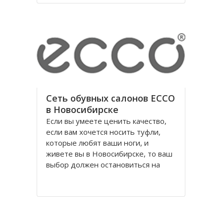
годы правления коммунистической
партии.
Площадь Ленина в Томске одна из
Сеть обувных салонов ECCO
в Новосибирске
Если вы умеете ценить качество,
если вам хочется носить туфли,
которые любят ваши ноги, и
живете вы в Новосибирске, то ваш
выбор должен остановиться на
обуви Ecco, официальном
поставщике Датского Королевского
Двора. Уже достаточно давно
российских потребителей покорило
качество и красота исполнения