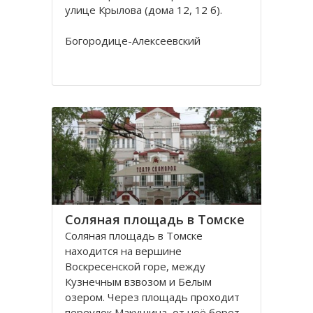
улице Крылова (дома 12, 12 б).
Богородице-Алексеевский
монастырь в Томске был основан в
1605 в устье реки Киргизки на
Юртачной горе. Монастырь часто
страдал от набегов сибирских
народов (калмыков, киргизов,
телеутов). А после сожжения
Соляная площадь в Томске
Соляная площадь в Томске
находится на вершине
Воскресенской горе, между
Кузнечным взвозом и Белым
озером. Через площадь проходит
переулок Макушина, от неё берет