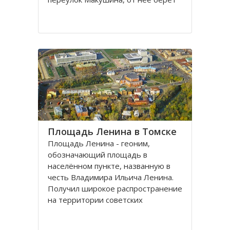
свое начало улица Пушкина.
Остановка транспорта - «ТГАСУ».
Соляная площадь в Томске
является одной из самых старых в
городе
Площадь Ленина в Томске
Площадь Ленина - геоним,
обозначающий площадь в
населённом пункте, названную в
честь Владимира Ильича Ленина.
Получил широкое распространение
на территории советских
республик и других
социалистических государств в