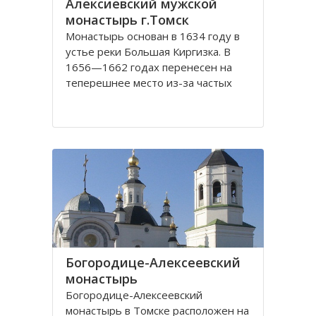
Алексиевский мужской
монастырь г.Томск
Монастырь основан в 1634 году в
устье реки Большая Киргизка. В
1656—1662 годах перенесен на
теперешнее место из-за частых
набегов калмыков и киргиз. В 1835
году монастырь был обнесён
каменной стеной с 4 башнями и 3
воротами, выстроенными на
сборные деньги. Это старейший в
Сибири монастырь. Он
Богородице-Алексеевский
монастырь
Богородице-Алексеевский
монастырь в Томске расположен на