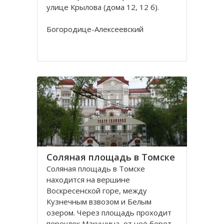
улице Крылова (дома 12, 12 б).
Богородице-Алексеевский
монастырь в Томске был основан в
1605 в устье реки Киргизки на
Юртачной горе. Монастырь часто
страдал от набегов сибирских
народов (калмыков, киргизов,
телеутов). А после сожжения
Соляная площадь в Томске
Соляная площадь в Томске
находится на вершине
Воскресенской горе, между
Кузнечным взвозом и Белым
озером. Через площадь проходит
переулок Макушина, от неё берет