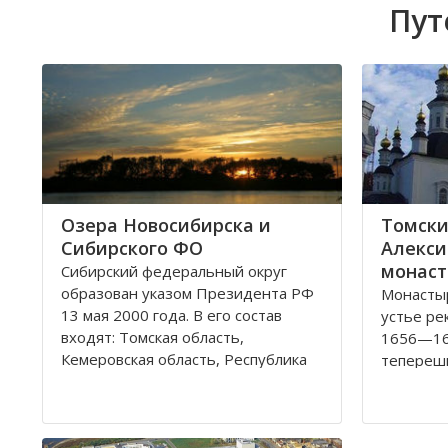
Пут
Озера Новосибирска и
Томски
Сибирского ФО
Алекси
монаст
Сибирский федеральный округ
образован указом Президента РФ
Монастыр
13 мая 2000 года. В его состав
устье ре
входят: Томская область,
1656—16
Кемеровская область, Республика
теперешн
Хакасия, Алтайский край,
набегов 
Забайкальский край, Иркутская
году мон
область, Республика Бурятия,
каменной
Красноярский край, Республика