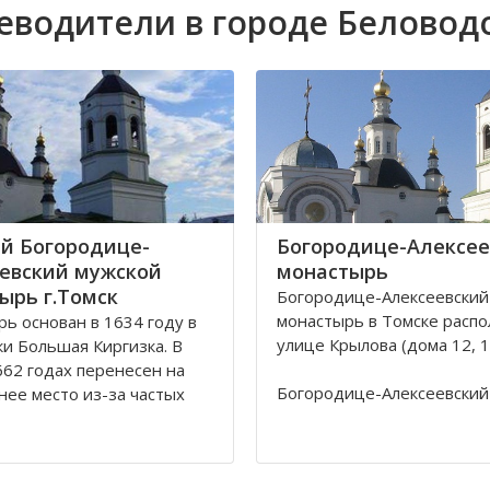
еводители в городе Беловод
й Богородице-
Богородице-Алексее
евский мужской
монастырь
ырь г.Томск
Богородице-Алексеевский
монастырь в Томске распо
ь основан в 1634 году в
улице Крылова (дома 12, 12
ки Большая Киргизка. В
62 годах перенесен на
Богородице-Алексеевский
ее место из-за частых
монастырь в Томске был о
калмыков и киргиз. В 1835
1605 в устье реки Киргизк
астырь был обнесён
Юртачной горе. Монастыр
 стеной с 4 башнями и 3
страдал от набегов сибир