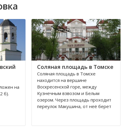
овка
вский
Соляная площадь в Томске
Соляная площадь в Томске
находится на вершине
Воскресенской горе, между
ложен на
Кузнечным взвозом и Белым
 б).
озером. Через площадь проходит
переулок Макушина, от неё берет
свое начало улица Пушкина.
снован в
Остановка транспорта - «ТГАСУ».
и на
ь часто
Соляная площадь в Томске
ских