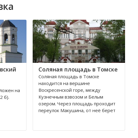
вка
вский
Соляная площадь в Томске
Соляная площадь в Томске
находится на вершине
Воскресенской горе, между
ложен на
Кузнечным взвозом и Белым
 б).
озером. Через площадь проходит
переулок Макушина, от неё берет
свое начало улица Пушкина.
снован в
Остановка транспорта - «ТГАСУ».
и на
ь часто
Соляная площадь в Томске
ских