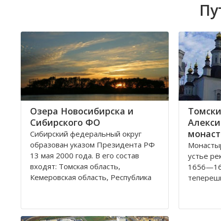
Пу
Озера Новосибирска и
Томски
Сибирского ФО
Алекси
монаст
Сибирский федеральный округ
образован указом Президента РФ
Монастыр
13 мая 2000 года. В его состав
устье ре
входят: Томская область,
1656—16
Кемеровская область, Республика
теперешн
Хакасия, Алтайский край,
набегов 
Забайкальский край, Иркутская
году мон
область, Республика Бурятия,
каменной
Красноярский край, Республика