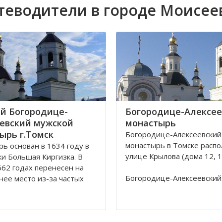
теводители в городе Моисее
й Богородице-
Богородице-Алексее
евский мужской
монастырь
ырь г.Томск
Богородице-Алексеевский
монастырь в Томске распо
ь основан в 1634 году в
улице Крылова (дома 12, 12
ки Большая Киргизка. В
62 годах перенесен на
Богородице-Алексеевский
ее место из-за частых
монастырь в Томске был о
калмыков и киргиз. В 1835
1605 в устье реки Киргизк
астырь был обнесён
Юртачной горе. Монастыр
 стеной с 4 башнями и 3
страдал от набегов сибир