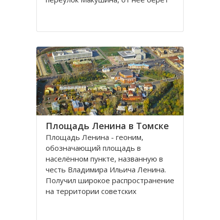
свое начало улица Пушкина.
Остановка транспорта - «ТГАСУ».
Соляная площадь в Томске
является одной из самых старых в
городе
Площадь Ленина в Томске
Площадь Ленина - геоним,
обозначающий площадь в
населённом пункте, названную в
честь Владимира Ильича Ленина.
Получил широкое распространение
на территории советских
республик и других
социалистических государств в