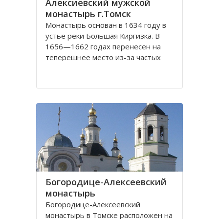
Алексиевский мужской
монастырь г.Томск
Монастырь основан в 1634 году в
устье реки Большая Киргизка. В
1656—1662 годах перенесен на
теперешнее место из-за частых
набегов калмыков и киргиз. В 1835
году монастырь был обнесён
каменной стеной с 4 башнями и 3
воротами, выстроенными на
сборные деньги. Это старейший в
Сибири монастырь. Он
Богородице-Алексеевский
монастырь
Богородице-Алексеевский
монастырь в Томске расположен на