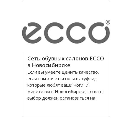
годы правления коммунистической
партии.
Площадь Ленина в Томске одна из
Сеть обувных салонов ECCO
в Новосибирске
Если вы умеете ценить качество,
если вам хочется носить туфли,
которые любят ваши ноги, и
живете вы в Новосибирске, то ваш
выбор должен остановиться на
обуви Ecco, официальном
поставщике Датского Королевского
Двора. Уже достаточно давно
российских потребителей покорило
качество и красота исполнения