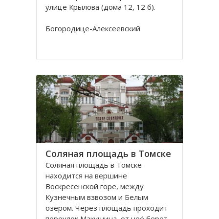
улице Крылова (дома 12, 12 б).
Богородице-Алексеевский
монастырь в Томске был основан в
1605 в устье реки Киргизки на
Юртачной горе. Монастырь часто
страдал от набегов сибирских
народов (калмыков, киргизов,
телеутов). А после сожжения
Соляная площадь в Томске
Соляная площадь в Томске
находится на вершине
Воскресенской горе, между
Кузнечным взвозом и Белым
озером. Через площадь проходит
переулок Макушина, от неё берет