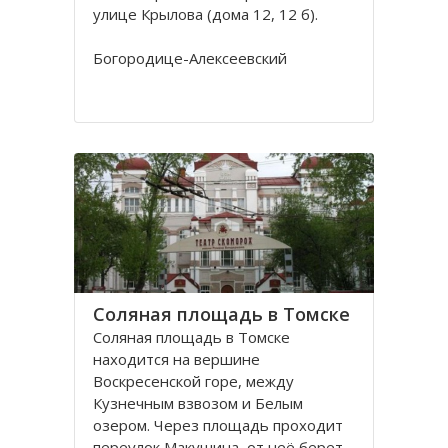
улице Крылова (дома 12, 12 б).
Богородице-Алексеевский
монастырь в Томске был основан в
1605 в устье реки Киргизки на
Юртачной горе. Монастырь часто
страдал от набегов сибирских
народов (калмыков, киргизов,
телеутов). А после сожжения
Соляная площадь в Томске
Соляная площадь в Томске
находится на вершине
Воскресенской горе, между
Кузнечным взвозом и Белым
озером. Через площадь проходит
переулок Макушина, от неё берет