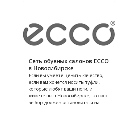
годы правления коммунистической
партии.
Площадь Ленина в Томске одна из
Сеть обувных салонов ECCO
в Новосибирске
Если вы умеете ценить качество,
если вам хочется носить туфли,
которые любят ваши ноги, и
живете вы в Новосибирске, то ваш
выбор должен остановиться на
обуви Ecco, официальном
поставщике Датского Королевского
Двора. Уже достаточно давно
российских потребителей покорило
качество и красота исполнения