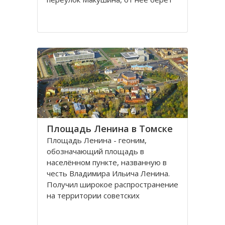
свое начало улица Пушкина.
Остановка транспорта - «ТГАСУ».
Соляная площадь в Томске
является одной из самых старых в
городе
Площадь Ленина в Томске
Площадь Ленина - геоним,
обозначающий площадь в
населённом пункте, названную в
честь Владимира Ильича Ленина.
Получил широкое распространение
на территории советских
республик и других
социалистических государств в