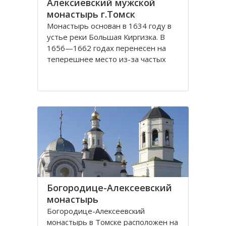
Алексиевский мужской
монастырь г.Томск
Монастырь основан в 1634 году в
устье реки Большая Киргизка. В
1656—1662 годах перенесен на
теперешнее место из-за частых
набегов калмыков и киргиз. В 1835
году монастырь был обнесён
каменной стеной с 4 башнями и 3
воротами, выстроенными на
сборные деньги. Это старейший в
Сибири монастырь. Он
Богородице-Алексеевский
монастырь
Богородице-Алексеевский
монастырь в Томске расположен на