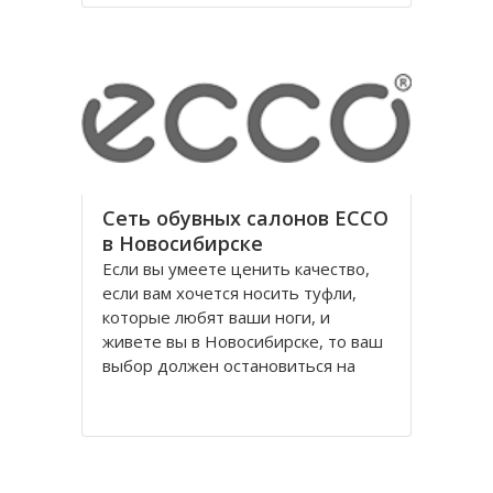
годы правления коммунистической
партии.
Площадь Ленина в Томске одна из
Сеть обувных салонов ECCO
в Новосибирске
Если вы умеете ценить качество,
если вам хочется носить туфли,
которые любят ваши ноги, и
живете вы в Новосибирске, то ваш
выбор должен остановиться на
обуви Ecco, официальном
поставщике Датского Королевского
Двора. Уже достаточно давно
российских потребителей покорило
качество и красота исполнения