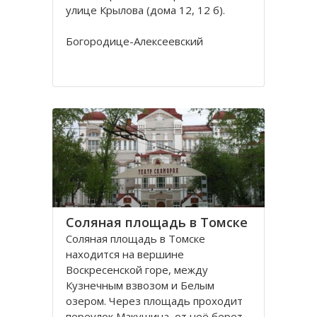
улице Крылова (дома 12, 12 б).
Богородице-Алексеевский
монастырь в Томске был основан в
1605 в устье реки Киргизки на
Юртачной горе. Монастырь часто
страдал от набегов сибирских
народов (калмыков, киргизов,
телеутов). А после сожжения
Соляная площадь в Томске
Соляная площадь в Томске
находится на вершине
Воскресенской горе, между
Кузнечным взвозом и Белым
озером. Через площадь проходит
переулок Макушина, от неё берет