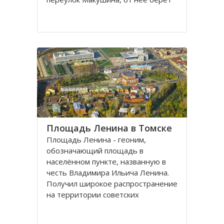
свое начало улица Пушкина.
Остановка транспорта - «ТГАСУ».
Соляная площадь в Томске
является одной из самых старых в
городе
Площадь Ленина в Томске
Площадь Ленина - геоним,
обозначающий площадь в
населённом пункте, названную в
честь Владимира Ильича Ленина.
Получил широкое распространение
на территории советских
республик и других
социалистических государств в