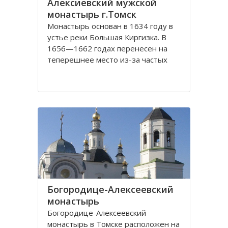
Алексиевский мужской
монастырь г.Томск
Монастырь основан в 1634 году в
устье реки Большая Киргизка. В
1656—1662 годах перенесен на
теперешнее место из-за частых
набегов калмыков и киргиз. В 1835
году монастырь был обнесён
каменной стеной с 4 башнями и 3
воротами, выстроенными на
сборные деньги. Это старейший в
Сибири монастырь. Он
Богородице-Алексеевский
монастырь
Богородице-Алексеевский
монастырь в Томске расположен на