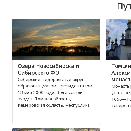
Пу
Озера Новосибирска и
Томски
Сибирского ФО
Алекси
монаст
Сибирский федеральный округ
образован указом Президента РФ
Монастыр
13 мая 2000 года. В его состав
устье ре
входят: Томская область,
1656—16
Кемеровская область, Республика
теперешн
Хакасия, Алтайский край,
набегов 
Забайкальский край, Иркутская
году мон
область, Республика Бурятия,
каменной
Красноярский край, Республика