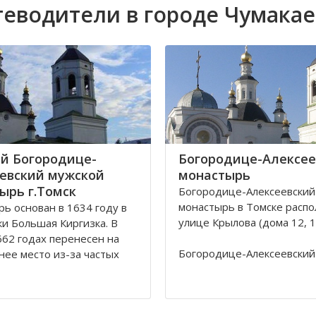
теводители в городе Чумакае
й Богородице-
Богородице-Алексее
евский мужской
монастырь
ырь г.Томск
Богородице-Алексеевский
монастырь в Томске распо
ь основан в 1634 году в
улице Крылова (дома 12, 12
ки Большая Киргизка. В
62 годах перенесен на
Богородице-Алексеевский
ее место из-за частых
монастырь в Томске был о
калмыков и киргиз. В 1835
1605 в устье реки Киргизк
астырь был обнесён
Юртачной горе. Монастыр
 стеной с 4 башнями и 3
страдал от набегов сибир