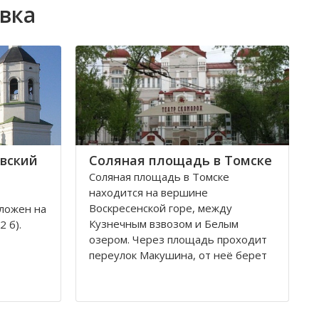
вка
вский
Соляная площадь в Томске
Соляная площадь в Томске
находится на вершине
Воскресенской горе, между
ложен на
Кузнечным взвозом и Белым
 б).
озером. Через площадь проходит
переулок Макушина, от неё берет
свое начало улица Пушкина.
снован в
Остановка транспорта - «ТГАСУ».
и на
ь часто
Соляная площадь в Томске
ских