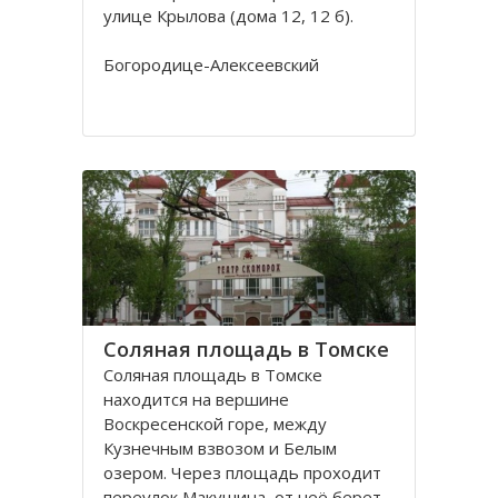
улице Крылова (дома 12, 12 б).
Богородице-Алексеевский
монастырь в Томске был основан в
1605 в устье реки Киргизки на
Юртачной горе. Монастырь часто
страдал от набегов сибирских
народов (калмыков, киргизов,
телеутов). А после сожжения
Соляная площадь в Томске
Соляная площадь в Томске
находится на вершине
Воскресенской горе, между
Кузнечным взвозом и Белым
озером. Через площадь проходит
переулок Макушина, от неё берет