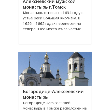
Алексиевский мужской
монастырь г.Томск
Монастырь основан в 1634 году в
устье реки Большая Киргизка. В
1656—1662 годах перенесен на
теперешнее место из-за частых
набегов калмыков и киргиз. В 1835
году монастырь был обнесён
каменной стеной с 4 башнями и 3
воротами, выстроенными на
сборные деньги. Это старейший в
Сибири монастырь. Он
Богородице-Алексеевский
монастырь
Богородице-Алексеевский
монастырь в Томске расположен на