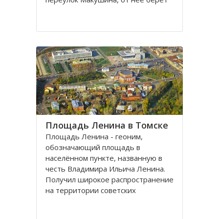
свое начало улица Пушкина.
Остановка транспорта - «ТГАСУ».
Соляная площадь в Томске
является одной из самых старых в
городе
Площадь Ленина в Томске
Площадь Ленина - геоним,
обозначающий площадь в
населённом пункте, названную в
честь Владимира Ильича Ленина.
Получил широкое распространение
на территории советских
республик и других
социалистических государств в