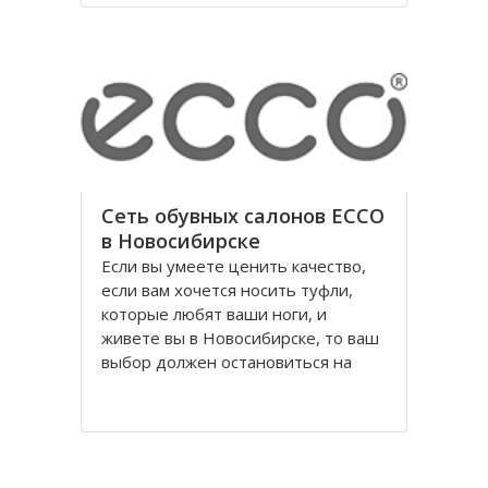
годы правления коммунистической
партии.
Площадь Ленина в Томске одна из
Сеть обувных салонов ECCO
в Новосибирске
Если вы умеете ценить качество,
если вам хочется носить туфли,
которые любят ваши ноги, и
живете вы в Новосибирске, то ваш
выбор должен остановиться на
обуви Ecco, официальном
поставщике Датского Королевского
Двора. Уже достаточно давно
российских потребителей покорило
качество и красота исполнения