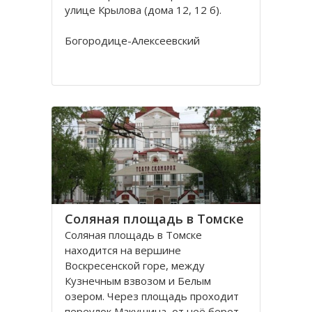
улице Крылова (дома 12, 12 б).
Богородице-Алексеевский
монастырь в Томске был основан в
1605 в устье реки Киргизки на
Юртачной горе. Монастырь часто
страдал от набегов сибирских
народов (калмыков, киргизов,
телеутов). А после сожжения
Соляная площадь в Томске
Соляная площадь в Томске
находится на вершине
Воскресенской горе, между
Кузнечным взвозом и Белым
озером. Через площадь проходит
переулок Макушина, от неё берет