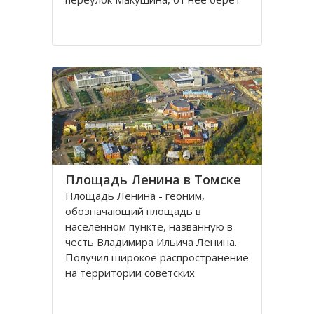
свое начало улица Пушкина.
Остановка транспорта - «ТГАСУ».
Соляная площадь в Томске
является одной из самых старых в
городе
Площадь Ленина в Томске
Площадь Ленина - геоним,
обозначающий площадь в
населённом пункте, названную в
честь Владимира Ильича Ленина.
Получил широкое распространение
на территории советских
республик и других
социалистических государств в