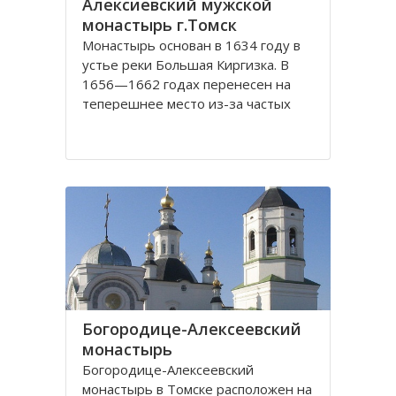
Алексиевский мужской
монастырь г.Томск
Монастырь основан в 1634 году в
устье реки Большая Киргизка. В
1656—1662 годах перенесен на
теперешнее место из-за частых
набегов калмыков и киргиз. В 1835
году монастырь был обнесён
каменной стеной с 4 башнями и 3
воротами, выстроенными на
сборные деньги. Это старейший в
Сибири монастырь. Он
Богородице-Алексеевский
монастырь
Богородице-Алексеевский
монастырь в Томске расположен на