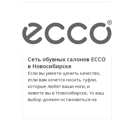
годы правления коммунистической
партии.
Площадь Ленина в Томске одна из
Сеть обувных салонов ECCO
в Новосибирске
Если вы умеете ценить качество,
если вам хочется носить туфли,
которые любят ваши ноги, и
живете вы в Новосибирске, то ваш
выбор должен остановиться на
обуви Ecco, официальном
поставщике Датского Королевского
Двора. Уже достаточно давно
российских потребителей покорило
качество и красота исполнения