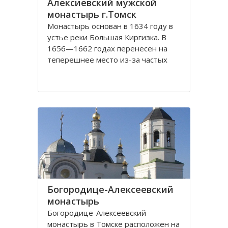
Алексиевский мужской
монастырь г.Томск
Монастырь основан в 1634 году в
устье реки Большая Киргизка. В
1656—1662 годах перенесен на
теперешнее место из-за частых
набегов калмыков и киргиз. В 1835
году монастырь был обнесён
каменной стеной с 4 башнями и 3
воротами, выстроенными на
сборные деньги. Это старейший в
Сибири монастырь. Он
Богородице-Алексеевский
монастырь
Богородице-Алексеевский
монастырь в Томске расположен на