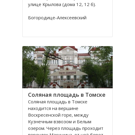
улице Крылова (дома 12, 12 б).
Богородице-Алексеевский
монастырь в Томске был основан в
1605 в устье реки Киргизки на
Юртачной горе. Монастырь часто
страдал от набегов сибирских
народов (калмыков, киргизов,
телеутов). А после сожжения
Соляная площадь в Томске
Соляная площадь в Томске
находится на вершине
Воскресенской горе, между
Кузнечным взвозом и Белым
озером. Через площадь проходит
переулок Макушина, от неё берет