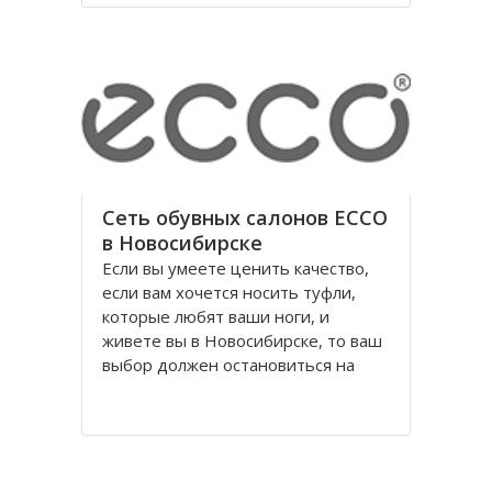
годы правления коммунистической
партии.
Площадь Ленина в Томске одна из
Сеть обувных салонов ECCO
в Новосибирске
Если вы умеете ценить качество,
если вам хочется носить туфли,
которые любят ваши ноги, и
живете вы в Новосибирске, то ваш
выбор должен остановиться на
обуви Ecco, официальном
поставщике Датского Королевского
Двора. Уже достаточно давно
российских потребителей покорило
качество и красота исполнения