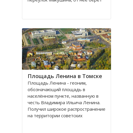
свое начало улица Пушкина.
Остановка транспорта - «ТГАСУ».
Соляная площадь в Томске
является одной из самых старых в
городе
Площадь Ленина в Томске
Площадь Ленина - геоним,
обозначающий площадь в
населённом пункте, названную в
честь Владимира Ильича Ленина.
Получил широкое распространение
на территории советских
республик и других
социалистических государств в