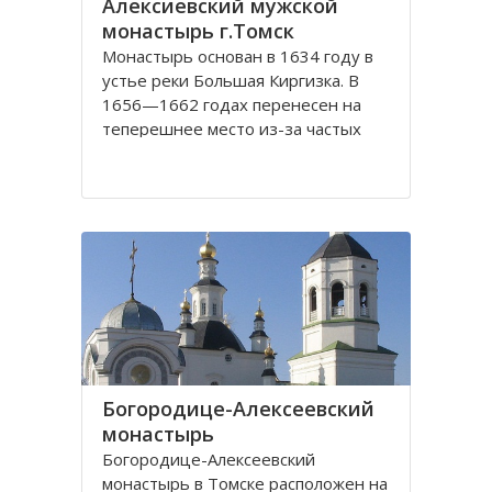
Алексиевский мужской
монастырь г.Томск
Монастырь основан в 1634 году в
устье реки Большая Киргизка. В
1656—1662 годах перенесен на
теперешнее место из-за частых
набегов калмыков и киргиз. В 1835
году монастырь был обнесён
каменной стеной с 4 башнями и 3
воротами, выстроенными на
сборные деньги. Это старейший в
Сибири монастырь. Он
Богородице-Алексеевский
монастырь
Богородице-Алексеевский
монастырь в Томске расположен на