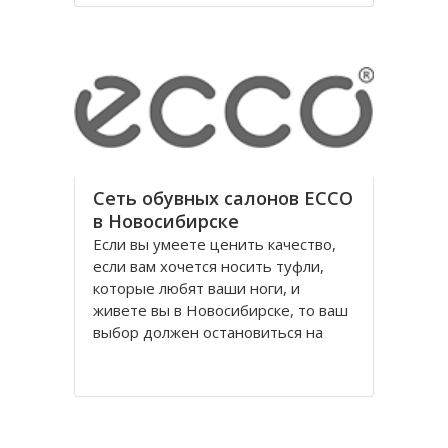
годы правления коммунистической
партии.
Площадь Ленина в Томске одна из
Сеть обувных салонов ECCO
в Новосибирске
Если вы умеете ценить качество,
если вам хочется носить туфли,
которые любят ваши ноги, и
живете вы в Новосибирске, то ваш
выбор должен остановиться на
обуви Ecco, официальном
поставщике Датского Королевского
Двора. Уже достаточно давно
российских потребителей покорило
качество и красота исполнения