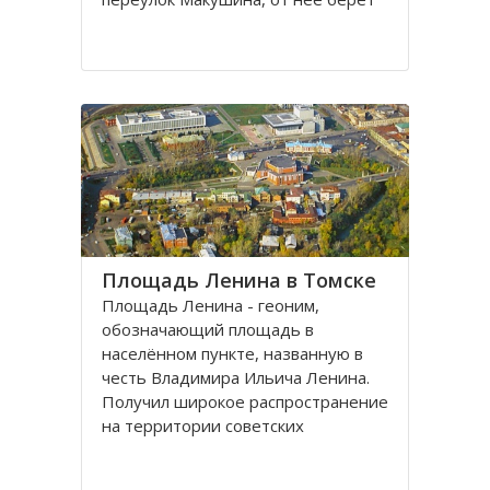
свое начало улица Пушкина.
Остановка транспорта - «ТГАСУ».
Соляная площадь в Томске
является одной из самых старых в
городе
Площадь Ленина в Томске
Площадь Ленина - геоним,
обозначающий площадь в
населённом пункте, названную в
честь Владимира Ильича Ленина.
Получил широкое распространение
на территории советских
республик и других
социалистических государств в