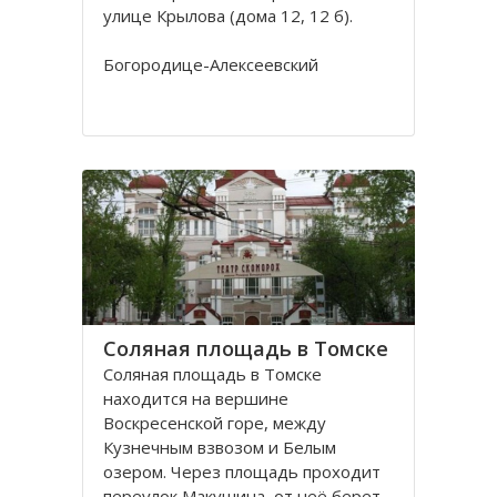
улице Крылова (дома 12, 12 б).
Богородице-Алексеевский
монастырь в Томске был основан в
1605 в устье реки Киргизки на
Юртачной горе. Монастырь часто
страдал от набегов сибирских
народов (калмыков, киргизов,
телеутов). А после сожжения
Соляная площадь в Томске
Соляная площадь в Томске
находится на вершине
Воскресенской горе, между
Кузнечным взвозом и Белым
озером. Через площадь проходит
переулок Макушина, от неё берет