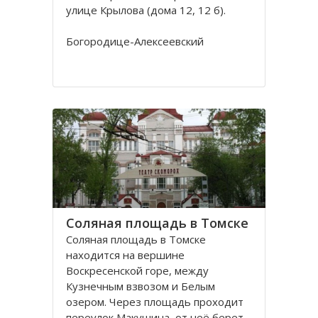
улице Крылова (дома 12, 12 б).
Богородице-Алексеевский
монастырь в Томске был основан в
1605 в устье реки Киргизки на
Юртачной горе. Монастырь часто
страдал от набегов сибирских
народов (калмыков, киргизов,
телеутов). А после сожжения
Соляная площадь в Томске
Соляная площадь в Томске
находится на вершине
Воскресенской горе, между
Кузнечным взвозом и Белым
озером. Через площадь проходит
переулок Макушина, от неё берет