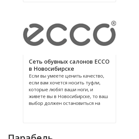
годы правления коммунистической
партии.
Площадь Ленина в Томске одна из
Сеть обувных салонов ECCO
в Новосибирске
Если вы умеете ценить качество,
если вам хочется носить туфли,
которые любят ваши ноги, и
живете вы в Новосибирске, то ваш
выбор должен остановиться на
обуви Ecco, официальном
поставщике Датского Королевского
Двора. Уже достаточно давно
российских потребителей покорило
Парабель
качество и красота исполнения