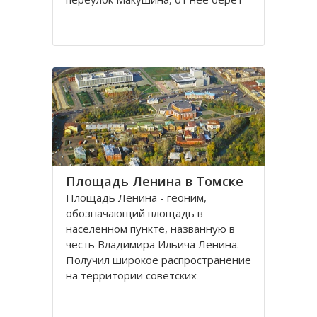
свое начало улица Пушкина.
Остановка транспорта - «ТГАСУ».
Соляная площадь в Томске
является одной из самых старых в
городе
Площадь Ленина в Томске
Площадь Ленина - геоним,
обозначающий площадь в
населённом пункте, названную в
честь Владимира Ильича Ленина.
Получил широкое распространение
на территории советских
республик и других
социалистических государств в