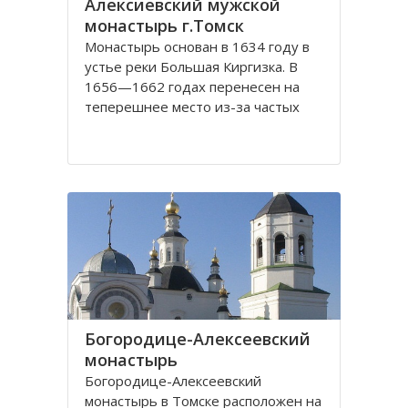
Алексиевский мужской
монастырь г.Томск
Монастырь основан в 1634 году в
устье реки Большая Киргизка. В
1656—1662 годах перенесен на
теперешнее место из-за частых
набегов калмыков и киргиз. В 1835
году монастырь был обнесён
каменной стеной с 4 башнями и 3
воротами, выстроенными на
сборные деньги. Это старейший в
Сибири монастырь. Он
Богородице-Алексеевский
монастырь
Богородице-Алексеевский
монастырь в Томске расположен на