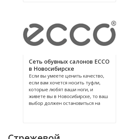
годы правления коммунистической
партии.
Площадь Ленина в Томске одна из
Сеть обувных салонов ECCO
в Новосибирске
Если вы умеете ценить качество,
если вам хочется носить туфли,
которые любят ваши ноги, и
живете вы в Новосибирске, то ваш
выбор должен остановиться на
обуви Ecco, официальном
поставщике Датского Королевского
Двора. Уже достаточно давно
российских потребителей покорило
Стрежевой
качество и красота исполнения