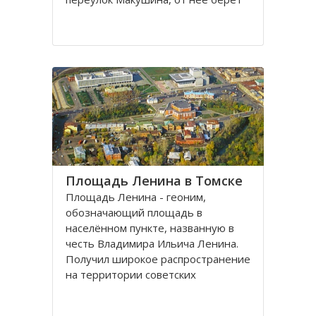
свое начало улица Пушкина.
Остановка транспорта - «ТГАСУ».
Соляная площадь в Томске
является одной из самых старых в
городе
Площадь Ленина в Томске
Площадь Ленина - геоним,
обозначающий площадь в
населённом пункте, названную в
честь Владимира Ильича Ленина.
Получил широкое распространение
на территории советских
республик и других
социалистических государств в