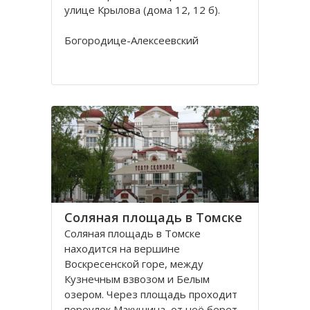
улице Крылова (дома 12, 12 б).
Богородице-Алексеевский
монастырь в Томске был основан в
1605 в устье реки Киргизки на
Юртачной горе. Монастырь часто
страдал от набегов сибирских
народов (калмыков, киргизов,
телеутов). А после сожжения
Соляная площадь в Томске
Соляная площадь в Томске
находится на вершине
Воскресенской горе, между
Кузнечным взвозом и Белым
озером. Через площадь проходит
переулок Макушина, от неё берет