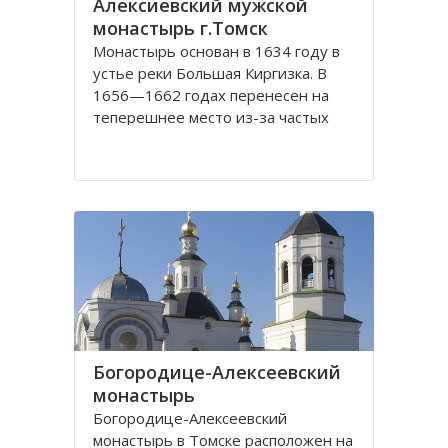
Алексиевский мужской
монастырь г.Томск
Монастырь основан в 1634 году в
устье реки Большая Киргизка. В
1656—1662 годах перенесен на
теперешнее место из-за частых
набегов калмыков и киргиз. В 1835
году монастырь был обнесён
каменной стеной с 4 башнями и 3
воротами, выстроенными на
сборные деньги. Это старейший в
Сибири монастырь. Он
Богородице-Алексеевский
монастырь
Богородице-Алексеевский
монастырь в Томске расположен на