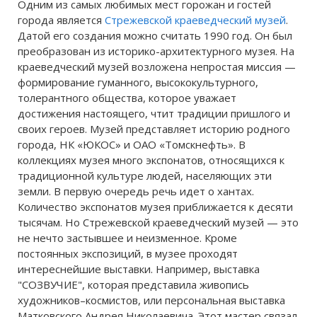
Одним из самых любимых мест горожан и гостей
города является
Стрежевской краеведческий музей
.
Датой его создания можно считать 1990 год. Он был
преобразован из историко-архитектурного музея. На
краеведческий музей возложена непростая миссия —
формирование гуманного, высококультурного,
толерантного общества, которое уважает
достижения настоящего, чтит традиции пришлого и
своих героев. Музей представляет историю родного
города, НК «ЮКОС» и ОАО «Томскнефть». В
коллекциях музея много экспонатов, относящихся к
традиционной культуре людей, населяющих эти
земли. В первую очередь речь идет о хантах.
Количество экспонатов музея приближается к десяти
тысячам. Но Стрежевской краеведческий музей — это
не нечто застывшее и неизменное. Кроме
постоянных экспозиций, в музее проходят
интереснейшие выставки. Например, выставка
"СОЗВУЧИЕ", которая представила живопись
художников–космистов, или персональная выставка
Матковского Андрея Николаевича. Этот мастер связал