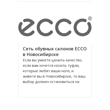
годы правления коммунистической
партии.
Площадь Ленина в Томске одна из
Сеть обувных салонов ECCO
в Новосибирске
Если вы умеете ценить качество,
если вам хочется носить туфли,
которые любят ваши ноги, и
живете вы в Новосибирске, то ваш
выбор должен остановиться на
обуви Ecco, официальном
поставщике Датского Королевского
Двора. Уже достаточно давно
российских потребителей покорило
качество и красота исполнения