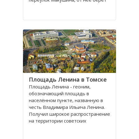
свое начало улица Пушкина.
Остановка транспорта - «ТГАСУ».
Соляная площадь в Томске
является одной из самых старых в
городе
Площадь Ленина в Томске
Площадь Ленина - геоним,
обозначающий площадь в
населённом пункте, названную в
честь Владимира Ильича Ленина.
Получил широкое распространение
на территории советских
республик и других
социалистических государств в