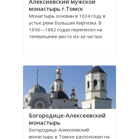
Алексиевский мужской
монастырь г.Томск
Монастырь основан в 1634 году в
устье реки Большая Киргизка. В
1656—1662 годах перенесен на
теперешнее место из-за частых
набегов калмыков и киргиз. В 1835
году монастырь был обнесён
каменной стеной с 4 башнями и 3
воротами, выстроенными на
сборные деньги. Это старейший в
Сибири монастырь. Он
Богородице-Алексеевский
монастырь
Богородице-Алексеевский
монастырь в Томске расположен на