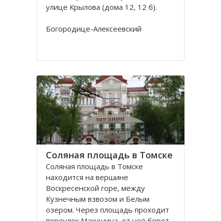
улице Крылова (дома 12, 12 б).
Богородице-Алексеевский
монастырь в Томске был основан в
1605 в устье реки Киргизки на
Юртачной горе. Монастырь часто
страдал от набегов сибирских
народов (калмыков, киргизов,
телеутов). А после сожжения
Соляная площадь в Томске
Соляная площадь в Томске
находится на вершине
Воскресенской горе, между
Кузнечным взвозом и Белым
озером. Через площадь проходит
переулок Макушина, от неё берет