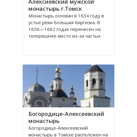
Алексиевский мужской
монастырь г.Томск
Монастырь основан в 1634 году в
устье реки Большая Киргизка. В
1656—1662 годах перенесен на
теперешнее место из-за частых
набегов калмыков и киргиз. В 1835
году монастырь был обнесён
каменной стеной с 4 башнями и 3
воротами, выстроенными на
сборные деньги. Это старейший в
Сибири монастырь. Он
Богородице-Алексеевский
монастырь
Богородице-Алексеевский
монастырь в Томске расположен на