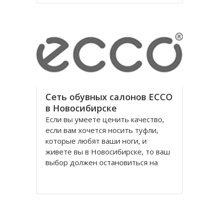
годы правления коммунистической
партии.
Площадь Ленина в Томске одна из
Сеть обувных салонов ECCO
в Новосибирске
Если вы умеете ценить качество,
если вам хочется носить туфли,
которые любят ваши ноги, и
живете вы в Новосибирске, то ваш
выбор должен остановиться на
обуви Ecco, официальном
поставщике Датского Королевского
Двора. Уже достаточно давно
российских потребителей покорило
качество и красота исполнения