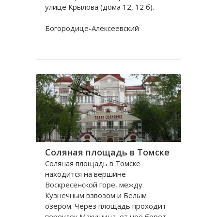
улице Крылова (дома 12, 12 б).
Богородице-Алексеевский
монастырь в Томске был основан в
1605 в устье реки Киргизки на
Юртачной горе. Монастырь часто
страдал от набегов сибирских
народов (калмыков, киргизов,
телеутов). А после сожжения
Соляная площадь в Томске
Соляная площадь в Томске
находится на вершине
Воскресенской горе, между
Кузнечным взвозом и Белым
озером. Через площадь проходит
переулок Макушина, от неё берет