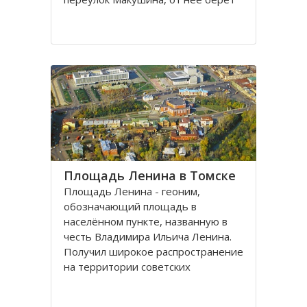
свое начало улица Пушкина.
Остановка транспорта - «ТГАСУ».
Соляная площадь в Томске
является одной из самых старых в
городе
Площадь Ленина в Томске
Площадь Ленина - геоним,
обозначающий площадь в
населённом пункте, названную в
честь Владимира Ильича Ленина.
Получил широкое распространение
на территории советских
республик и других
социалистических государств в