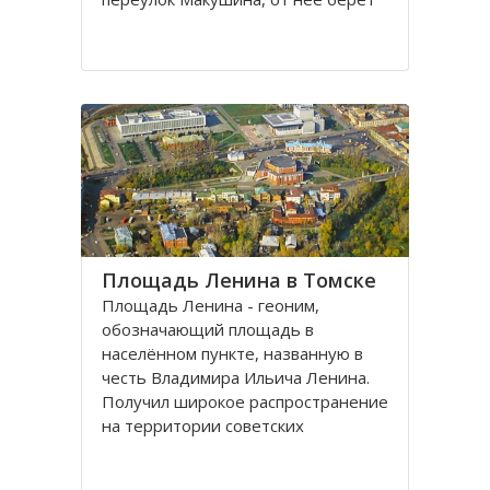
свое начало улица Пушкина.
Остановка транспорта - «ТГАСУ».
Соляная площадь в Томске
является одной из самых старых в
городе
Площадь Ленина в Томске
Площадь Ленина - геоним,
обозначающий площадь в
населённом пункте, названную в
честь Владимира Ильича Ленина.
Получил широкое распространение
на территории советских
республик и других
социалистических государств в