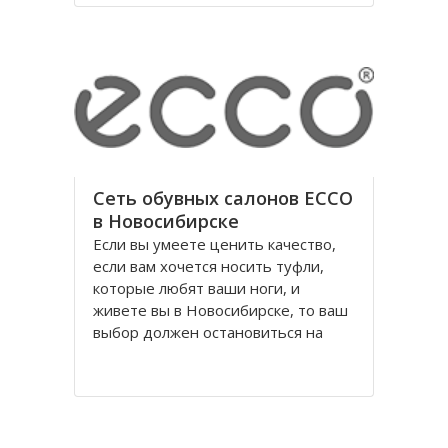
годы правления коммунистической
партии.
Площадь Ленина в Томске одна из
Сеть обувных салонов ECCO
в Новосибирске
Если вы умеете ценить качество,
если вам хочется носить туфли,
которые любят ваши ноги, и
живете вы в Новосибирске, то ваш
выбор должен остановиться на
обуви Ecco, официальном
поставщике Датского Королевского
Двора. Уже достаточно давно
российских потребителей покорило
качество и красота исполнения