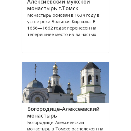
Алексиевский мужской
монастырь г.Томск
Монастырь основан в 1634 году в
устье реки Большая Киргизка. В
1656—1662 годах перенесен на
теперешнее место из-за частых
набегов калмыков и киргиз. В 1835
году монастырь был обнесён
каменной стеной с 4 башнями и 3
воротами, выстроенными на
сборные деньги. Это старейший в
Сибири монастырь. Он
Богородице-Алексеевский
монастырь
Богородице-Алексеевский
монастырь в Томске расположен на