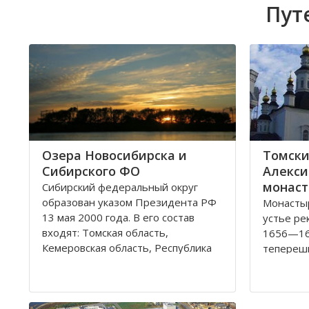
Пут
Озера Новосибирска и
Томски
Сибирского ФО
Алекси
монаст
Сибирский федеральный округ
образован указом Президента РФ
Монастыр
13 мая 2000 года. В его состав
устье ре
входят: Томская область,
1656—16
Кемеровская область, Республика
теперешн
Хакасия, Алтайский край,
набегов 
Забайкальский край, Иркутская
году мон
область, Республика Бурятия,
каменной
Красноярский край, Республика