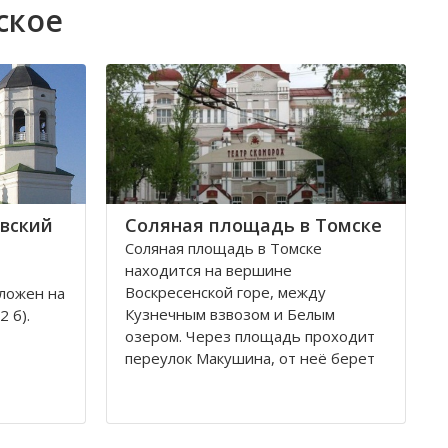
ское
вский
Соляная площадь в Томске
Соляная площадь в Томске
находится на вершине
Воскресенской горе, между
ложен на
Кузнечным взвозом и Белым
 б).
озером. Через площадь проходит
переулок Макушина, от неё берет
свое начало улица Пушкина.
снован в
Остановка транспорта - «ТГАСУ».
и на
ь часто
Соляная площадь в Томске
ских