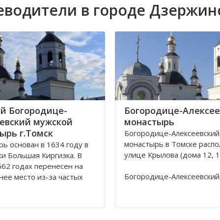
еводители в городе Дзержин
й Богородице-
Богородице-Алексее
евский мужской
монастырь
ырь г.Томск
Богородице-Алексеевский
монастырь в Томске распо
ь основан в 1634 году в
улице Крылова (дома 12, 12
ки Большая Киргизка. В
62 годах перенесен на
Богородице-Алексеевский
ее место из-за частых
монастырь в Томске был о
калмыков и киргиз. В 1835
1605 в устье реки Киргизк
астырь был обнесён
Юртачной горе. Монастыр
 стеной с 4 башнями и 3
страдал от набегов сибир