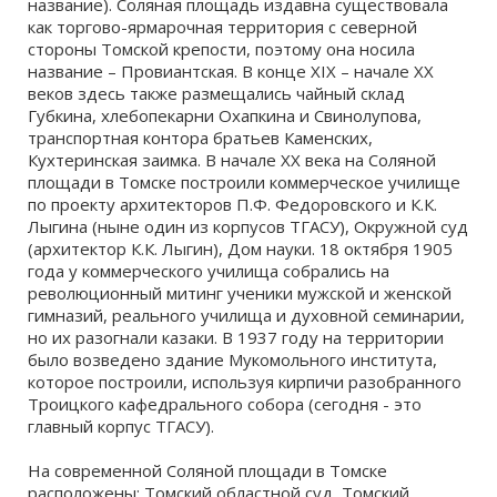
название). Соляная площадь издавна существовала
как торгово-ярмарочная территория с северной
стороны Томской крепости, поэтому она носила
название – Провиантская. В конце ХIХ – начале ХХ
веков здесь также размещались чайный склад
Губкина, хлебопекарни Охапкина и Свинолупова,
транспортная контора братьев Каменских,
Кухтеринская заимка. В начале ХХ века на Соляной
площади в Томске построили коммерческое училище
по проекту архитекторов П.Ф. Федоровского и К.К.
Лыгина (ныне один из корпусов ТГАСУ), Окружной суд
(архитектор К.К. Лыгин), Дом науки. 18 октября 1905
года у коммерческого училища собрались на
революционный митинг ученики мужской и женской
гимназий, реального училища и духовной семинарии,
но их разогнали казаки. В 1937 году на территории
было возведено здание Мукомольного института,
которое построили, используя кирпичи разобранного
Троицкого кафедрального собора (сегодня - это
главный корпус ТГАСУ).
На современной Соляной площади в Томске
расположены: Томский областной суд, Томский