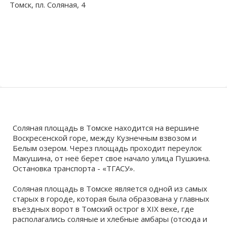
Томск, пл. Соляная, 4
Волгоградская область
Кировоградская область
Восточно-Казахстанская область
Барабинка
Иркутская обла
Хмельницкая о
Северо-Казахст
Берегаево
Соляная площадь в Томске находится на вершине
Воскресенской горе, между Кузнечным взвозом и
Белым озером. Через площадь проходит переулок
Макушина, от неё берет свое начало улица Пушкина.
Остановка транспорта - «ТГАСУ».
Соляная площадь в Томске является одной из самых
старых в городе, которая была образована у главных
въездных ворот в Томский острог в XIX веке, где
располагались соляные и хлебные амбары (отсюда и